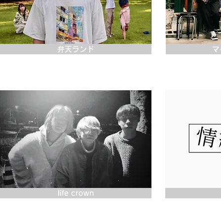
弁天ランド
マ
life crown